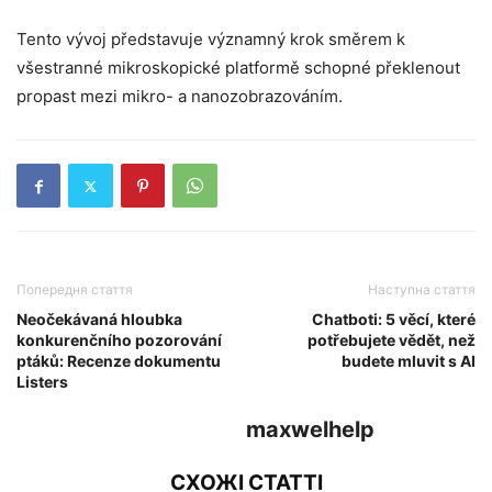
Tento vývoj představuje významný krok směrem k
všestranné mikroskopické platformě schopné překlenout
propast mezi mikro- a nanozobrazováním.
Попередня стаття
Наступна стаття
Neočekávaná hloubka
Chatboti: 5 věcí, které
konkurenčního pozorování
potřebujete vědět, než
ptáků: Recenze dokumentu
budete mluvit s AI
Listers
maxwelhelp
СХОЖІ СТАТТІ