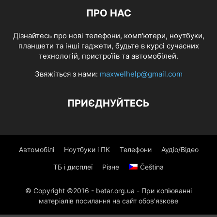
ПРО НАС
Дізнайтесь про нові телефони, комп'ютери, ноутбуки,
планшети та інші гаджети, будьте в курсі сучасних
технологій, пристроїів та автомобілей.
Звяжіться з нами:
maxwelhelp@gmail.com
ПРИЄДНУЙТЕСЬ
Автомобілі
Ноутбуки і ПК
Телефони
Аудіо/Відео
ТБ і дисплеї
Різне
Čeština
© Copyright ©2016 - betar.org.ua - При копіюванні
матеріалів посилання на сайт обов'язкове