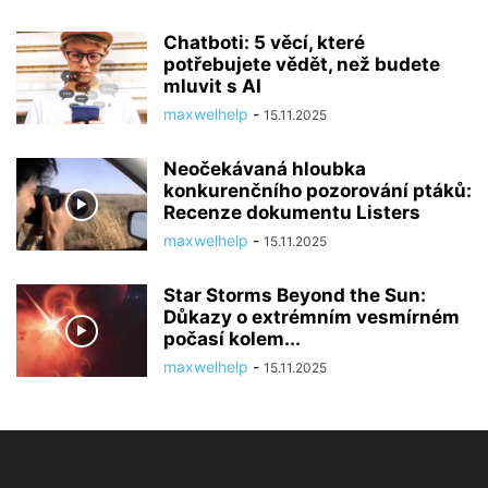
Chatboti: 5 věcí, které
potřebujete vědět, než budete
mluvit s AI
maxwelhelp
-
15.11.2025
Neočekávaná hloubka
konkurenčního pozorování ptáků:
Recenze dokumentu Listers
maxwelhelp
-
15.11.2025
Star Storms Beyond the Sun:
Důkazy o extrémním vesmírném
počasí kolem...
maxwelhelp
-
15.11.2025