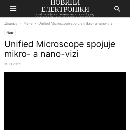
НОВИНИ
ЕЛЕКТРОНІКИ
нові телефони, компютери, ноутбуки,
планшети та інші гаджети і автомобілі
Додому
Різне
Unified Microscope spojuje mikro- a nano-vizi
Різне
Unified Microscope spojuje
mikro- a nano-vizi
15.11.2025