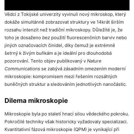
Vědci z Tokijské univerzity vyvinuli nový mikroskop, který
dokáže simultánně zobrazovat struktury ve 14krát širším
rozsahu intenzit než tradiční mikroskopy. Důležité je, že
toho je dosaženo
bez
použití fluorescenčních barviv nebo
jiných označovacích činidel, díky čemuž je extrémně
šetrný k živým buňkám a je ideální pro dlouhodobá
pozorování. Tento objev publikovaný v
Nature
Communications
se zabývá zásadním omezením moderní
mikroskopie: kompromisem mezi řešením rozsáhlých
buněčných struktur a sledováním jednotlivých nanočástic.
Dilema mikroskopie
Mikroskopie byla po staletí hnací silou vědeckého pokroku.
Pokročilé techniky však historicky vyžadovaly specializaci.
Kvantitativní fázová mikroskopie (QPM) je vynikající při