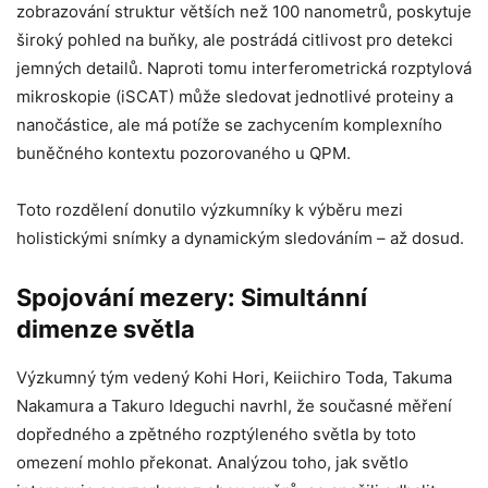
zobrazování struktur větších než 100 nanometrů, poskytuje
široký pohled na buňky, ale postrádá citlivost pro detekci
jemných detailů. Naproti tomu interferometrická rozptylová
mikroskopie (iSCAT) může sledovat jednotlivé proteiny a
nanočástice, ale má potíže se zachycením komplexního
buněčného kontextu pozorovaného u QPM.
Toto rozdělení donutilo výzkumníky k výběru mezi
holistickými snímky a dynamickým sledováním – až dosud.
Spojování mezery: Simultánní
dimenze světla
Výzkumný tým vedený Kohi Hori, Keiichiro Toda, Takuma
Nakamura a Takuro Ideguchi navrhl, že současné měření
dopředného a zpětného rozptýleného světla by toto
omezení mohlo překonat. Analýzou toho, jak světlo