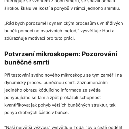
interaguje se vzorkem z obou směrů, se snažili odhalit
širokou škálu velikostí a pohybů v rámci jednoho snímku.
„Rád bych porozuměl dynamickým procesům uvnitř živých
buněk pomocí neinvazivních metod,“ vysvětluje Hori a
zdůrazňuje motivaci pro tuto práci.
Potvrzení mikroskopem: Pozorování
buněčné smrti
Při testování svého nového mikroskopu se tým zaměřil na
dynamický proces: buněčnou smrt. Zaznamenáním
jediného obrazu kódujícího informace ze světla
pohybujícího se tam a zpět prokázali schopnost
kvantifikovat jak pohyb větších buněčných struktur, tak
pohyb drobných částic v buňce.
“Naší největší výzvou,” vysvětluje Toda, “bylo čistě oddělit