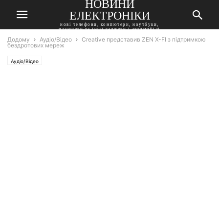
НОВИНИ
ЕЛЕКТРОНІКИ
нові телефони, компютери, ноутбуки,
планшети та інші гаджети і автомобілі
Додому
Аудіо/Відео
Creative представив ZEN X-FI з підтримкою
бездротових мереж
Аудіо/Відео