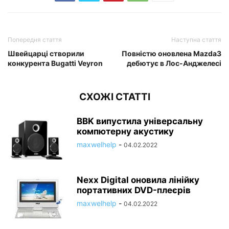
Попередня стаття
Наступна стаття
Швейцарці створили
Повністю оновлена Mazda3
конкурента Bugatti Veyron
дебютує в Лос-Анджелесі
СХОЖІ СТАТТІ
BBK випустила універсальну
компютерну акустику
maxwelhelp
-
04.02.2022
Nexx Digital оновила лінійку
портативних DVD-плеєрів
maxwelhelp
-
04.02.2022