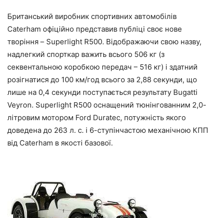
Британський виробник спортивних автомобілів
Caterham офіційно представив публіці своє нове
творіння – Superlight R500. Відображаючи свою назву,
надлегкий спорткар важить всього 506 кг (з
секвентальною коробкою передач – 516 кг) і здатний
розігнатися до 100 км/год всього за 2,88 секунди, що
лише на 0,4 секунди поступається результату Bugatti
Veyron. Superlight R500 оснащений тюнінгованним 2,0-
літровим мотором Ford Duratec, потужність якого
доведена до 263 л. с. і 6-ступінчастою механічною КПП
від Caterham в якості базової.