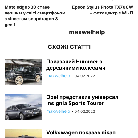
Moto edge x30 стане
Epson Stylus Photo TX700W
першим у світі смартфоном
– фотоцентр з Wi-Fi
з чіпсетом snapdragon 8
gen 1
maxwelhelp
СХОЖІ СТАТТІ
Показаний Hummer з
деревяними колесами
maxwelhelp
-
04.02.2022
Opel представив універсал
Insignia Sports Tourer
maxwelhelp
-
04.02.2022
Volkswagen показав пікап