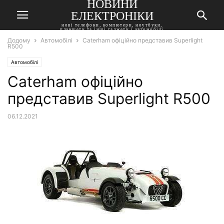
НОВИНИ
ЕЛЕКТРОНІКИ
нові телефони, компютери, ноутбуки,
планшети та інші гаджети і автомобілі
Додому
Автомобілі
Caterham офіційно представив Superlight
R500
Автомобілі
Caterham офіційно
представив Superlight R500
06.12.2021