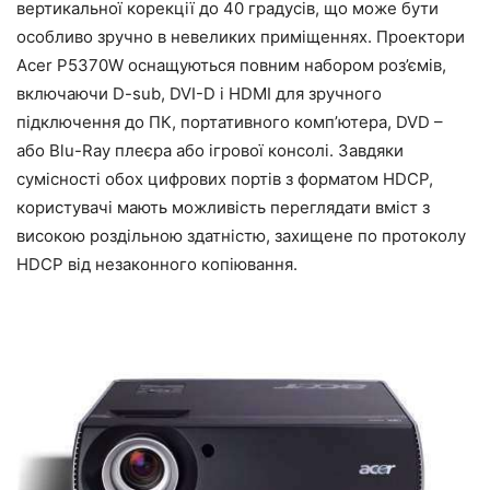
вертикальної корекції до 40 градусів, що може бути
особливо зручно в невеликих приміщеннях. Проектори
Acer P5370W оснащуються повним набором роз’ємів,
включаючи D-sub, DVI-D і HDMI для зручного
підключення до ПК, портативного комп’ютера, DVD –
або Blu-Ray плеєра або ігрової консолі. Завдяки
сумісності обох цифрових портів з форматом HDCP,
користувачі мають можливість переглядати вміст з
високою роздільною здатністю, захищене по протоколу
HDCP від незаконного копіювання.