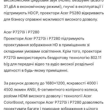
високоякісний цифровий звук (HDMI). Безшумні (всього
31 дБА в економічному режимі), гнучкі в експлуатації і
підтримують HDCP, проектори Acer P5280 відкривають
для бізнесу справжні можливості високого дозволу.
Acer P7270i і P7280
Проектори Acer P7270i і P7280 підтримують
проектування зображення HD в приміщеннях зі
складними умовами освітлення. Крім того, проектори
P7270i використовують бездротову технологію 802.11
b/g для передачі відео та аудіо високої роздільної
здатності в будь-якому приміщенні.
За рахунок дозволу до 1680×1200, яскравості 4000 і
4500 люмен ANSI, 6-сегментного колірного колеса,
роз’єми HDMI високого дозволу і технології Acer
ColorBoost, проектори Acer P7270i і P7280 дозволяють
проектувати багате і природне зображення з цілого