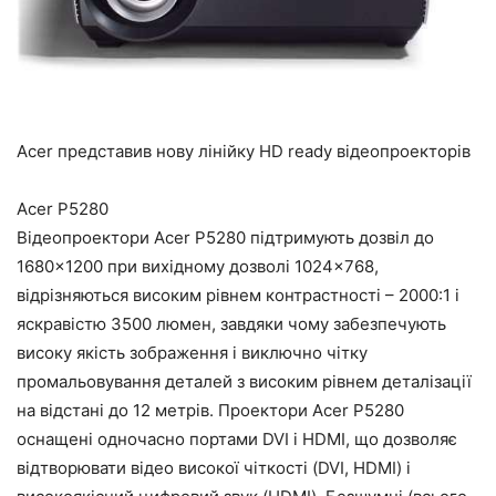
Acer представив нову лінійку HD ready відеопроекторів
Acer P5280
Відеопроектори Acer P5280 підтримують дозвіл до
1680×1200 при вихідному дозволі 1024×768,
відрізняються високим рівнем контрастності – 2000:1 і
яскравістю 3500 люмен, завдяки чому забезпечують
високу якість зображення і виключно чітку
промальовування деталей з високим рівнем деталізації
на відстані до 12 метрів. Проектори Acer P5280
оснащені одночасно портами DVI і HDMI, що дозволяє
відтворювати відео високої чіткості (DVI, HDMI) і