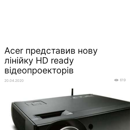
Acer представив нову
лінійку HD ready
відеопроекторів
619
20.04.2020