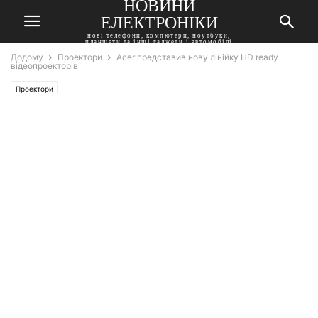
НОВИНИ
ЕЛЕКТРОНІКИ
нові телефони, компютери, ноутбуки,
планшети та інші гаджети і автомобілі
Додому
Проектори
Acer представив нову лінійку HD ready
відеопроекторів
Проектори