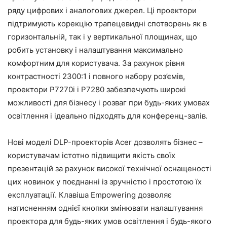
ряду цифрових і аналогових джерел. Ці проектори
підтримують корекцію трапецевидні спотворень як в
горизонтальній, так і у вертикальної площинах, що
робить установку і налаштування максимально
комфортним для користувача. За рахунок рівня
контрастності 2300:1 і повного набору роз’ємів,
проектори P7270i і P7280 забезпечують широкі
можливості для бізнесу і розваг при будь-яких умовах
освітлення і ідеально підходять для конференц-залів.
Нові моделі DLP-проекторів Acer дозволять бізнес –
користувачам істотно підвищити якість своїх
презентацій за рахунок високої технічної оснащеності
цих новинок у поєднанні із зручністю і простотою їх
експлуатації. Клавіша Empowering дозволяє
натисненням однієї кнопки змінювати налаштування
проектора для будь-яких умов освітлення і будь-якого