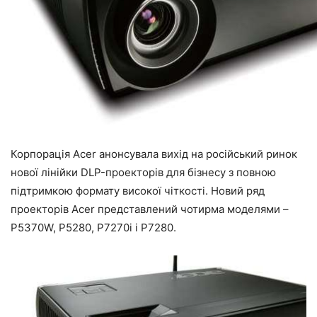
Корпорація Acer анонсувала вихід на російський ринок
нової лінійки DLP-проекторів для бізнесу з повною
підтримкою формату високої чіткості. Новий ряд
проекторів Acer представлений чотирма моделями –
P5370W, P5280, P7270i і P7280.