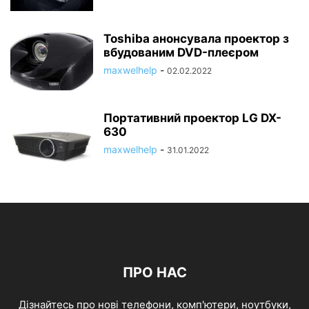
Toshiba анонсувала проектор з
вбудованим DVD-плеєром
maxwelhelp
-
02.02.2022
Портативний проектор LG DX-
630
maxwelhelp
-
31.01.2022
ПРО НАС
Дізнайтесь про нові телефони, комп'ютери, ноутбуки,